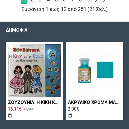
Εμφάνιση 1 έως 12 από 251 (21 Σελ.)
ΔΗΜΟΦΙΛΉ
ΖΟΥΖΟΥΝΙΑ: Η ΚΙΚΗ ΚΑΙ Η ΚΟΚΟ ΚΑΙ ΑΛΛΑ ΤΡΑΓΟΥΔΙΑ
ΑΚΡΥΛΙΚΟ ΧΡΩΜΑ MA049 60ML ΠΕΤΡΟΛ ΑΝΟΙΧΤΟ MAXICOLOR
16,11€
2,00€
17,90€