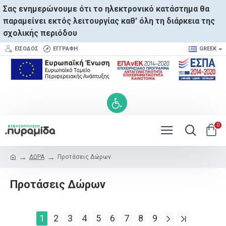
Σας ενημερώνουμε ότι το ηλεκτρονικό κατάστημα θα
παραμείνει εκτός λειτουργίας καθ’ όλη τη διάρκεια της
σχολικής περιόδου
ΕΊΣΟΔΟΣ
ΕΓΓΡΑΦΉ
GREEK
0
ΔΩΡΑ
Προτάσεις Δώρων
Προτάσεις Δώρων
1
2
3
4
5
6
7
8
9