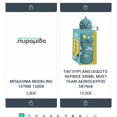
ΠΑΓΟΥΡΙ ΑΝΟΞΕΙΔΩΤΟ
ΘΕΡΜΟΣ 500ML MUST
ΜΠΑΛΟΝΙΑ MODELING
TEAM ΔΕΙΝΟΣΑΥΡΟΣ
15ΤΜΧ 120ΕΚ
587468
2,80€
13,90€
1
2
3
4
5
6
7
8
9