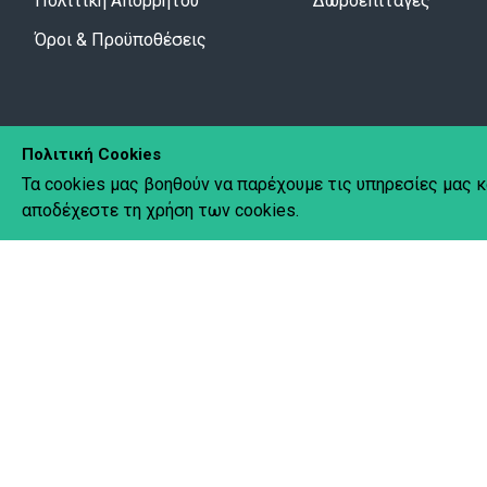
Πολιτική Απορρήτου
Δωροεπιταγές
Όροι & Προϋποθέσεις
Πολιτική Cookies
Τα cookies μας βοηθούν να παρέχουμε τις υπηρεσίες μας κ
Copyright © 2020 Pyramida.
All Rights Reserved.
Created by
Tec
αποδέχεστε τη χρήση των cookies.