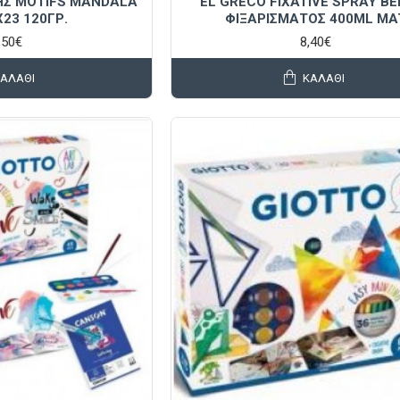
ΗΣ MOTIFS MANDALA
EL GRECO FIXATIVE SPRAY ΒΕ
X23 120ΓΡ.
ΦΙΞΑΡΙΣΜΑΤΟΣ 400ML MA
,50€
8,40€
ΚΑΛΆΘΙ
ΚΑΛΆΘΙ