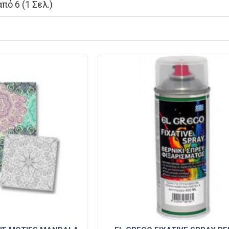
πό 6 (1 Σελ.)