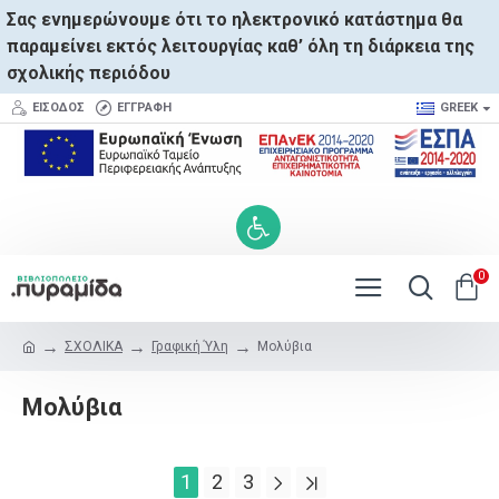
Σας ενημερώνουμε ότι το ηλεκτρονικό κατάστημα θα
παραμείνει εκτός λειτουργίας καθ’ όλη τη διάρκεια της
σχολικής περιόδου
ΕΊΣΟΔΟΣ
ΕΓΓΡΑΦΉ
GREEK
0
ΣΧΟΛΙΚΑ
Γραφική Ύλη
Μολύβια
Μολύβια
1
2
3