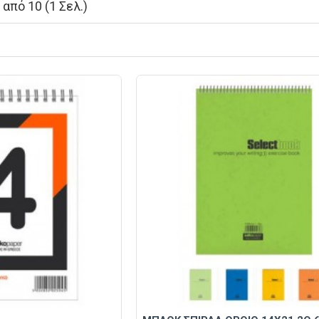
από 10 (1 Σελ.)