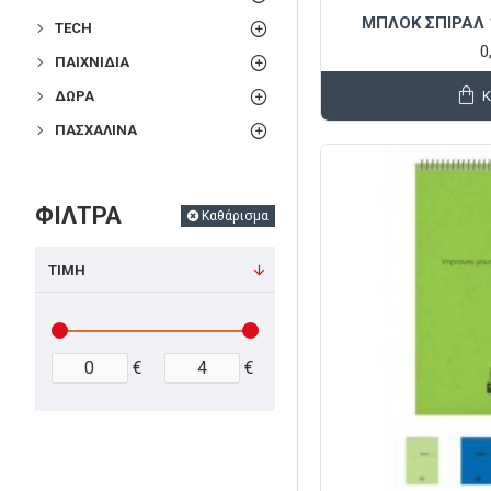
ΜΠΛΟΚ ΣΠΙΡΑΛ 
TECH
0
ΠΑΙΧΝΊΔΙΑ
ΔΏΡΑ
ΠΑΣΧΑΛΙΝΆ
ΦΙΛΤΡΑ
Καθάρισμα
ΤΙΜΗ
€
€