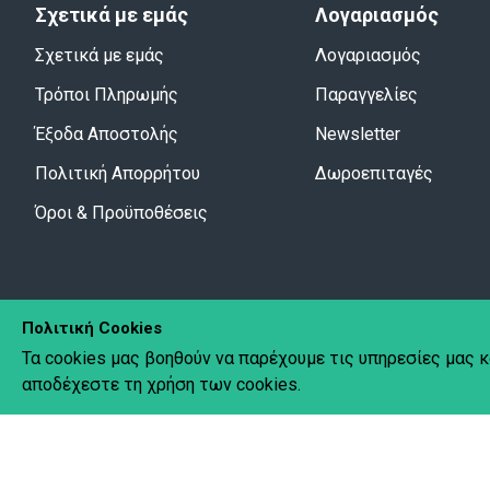
Σχετικά με εμάς
Λογαριασμός
Σχετικά με εμάς
Λογαριασμός
Τρόποι Πληρωμής
Παραγγελίες
Έξοδα Αποστολής
Newsletter
Πολιτική Απορρήτου
Δωροεπιταγές
Όροι & Προϋποθέσεις
Πολιτική Cookies
Τα cookies μας βοηθούν να παρέχουμε τις υπηρεσίες μας κ
Copyright © 2020 Pyramida.
All Rights Reserved.
Created by
Tec
αποδέχεστε τη χρήση των cookies.