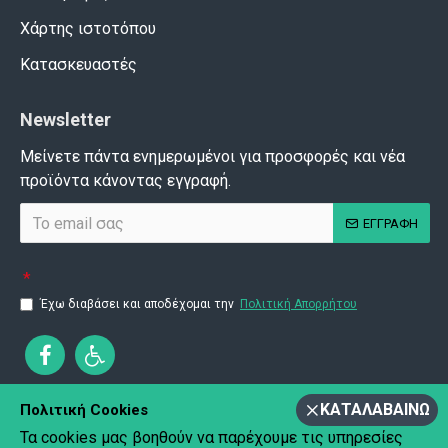
Χάρτης ιστοτόπου
Κατασκευαστές
Newsletter
Μείνετε πάντα ενημερωμένοι για προσφορές και νέα
προϊόντα κάνοντας εγγραφή.
ΕΓΓΡΑΦΗ
Έχω διαβάσει και αποδέχομαι την
Πολιτική Απορρήτου
ΚΑΤΑΛΑΒΑΊΝΩ
Πολιτική Cookies
Τα cookies μας βοηθούν να παρέχουμε τις υπηρεσίες
Copyright © 2020 Pyramida.
All Rights Reserved.
Created by