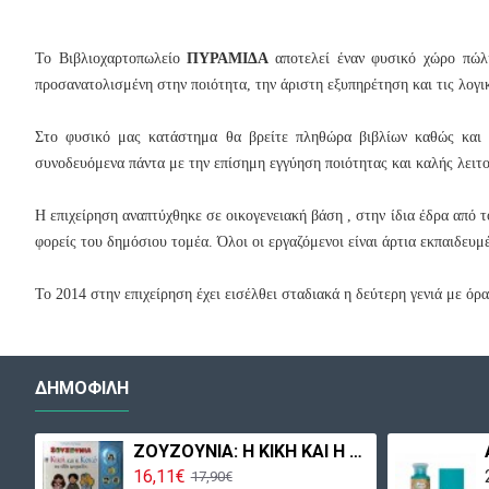
Το Βιβλιοχαρτοπωλείο
ΠΥΡΑΜΙΔΑ
αποτελεί έναν φυσικό χώρο πώλ
προσανατολισμένη στην ποιότητα, την άριστη εξυπηρέτηση και τις λογικ
Στο φυσικό μας κατάστημα θα βρείτε πληθώρα βιβλίων καθώς και ε
συνοδευόμενα πάντα με την επίσημη εγγύηση ποιότητας και καλής λειτο
Η επιχείρηση αναπτύχθηκε σε οικογενειακή βάση , στην ίδια έδρα από 
φορείς του δημόσιου τομέα. Όλοι οι εργαζόμενοι είναι άρτια εκπαιδευμέ
Το 2014 σ
την επιχείρηση έχει εισέλθει σταδιακά η δεύτερη γενιά με ό
ΔΗΜΟΦΙΛΉ
MOBIL 4055 ΜΕΓΑΛΗ ΦΑΡΜΑ
ΖΟΥΖΟΥΝΙΑ: Η ΚΙΚΗ ΚΑΙ Η ΚΟΚΟ ΚΑΙ ΑΛΛΑ ΤΡΑΓΟΥΔΙΑ
16,11€
17,90€