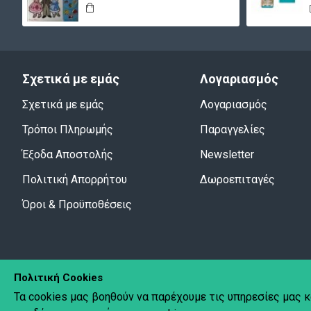
Σχετικά με εμάς
Λογαριασμός
Σχετικά με εμάς
Λογαριασμός
Τρόποι Πληρωμής
Παραγγελίες
Έξοδα Αποστολής
Newsletter
Πολιτική Απορρήτου
Δωροεπιταγές
Όροι & Προϋποθέσεις
Πολιτική Cookies
Τα cookies μας βοηθούν να παρέχουμε τις υπηρεσίες μας κ
Copyright © 2020 Pyramida.
All Rights Reserved.
Created by
Tec